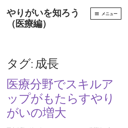
やりがいを知ろう
ナ
コ
メニュー
ビ
ン
（医療編）
ゲ
テ
ー
ン
ホーム
シ
ツ
ョ
へ
医療分野でスキルアップがもたらすやりがいの増大
ン
ス
タグ:
成長
へ
キ
一人一人と向き合うことが大切
ス
ッ
キ
プ
医療分野でスキルア
ッ
忙しいことがやりがいになる
プ
ップがもたらすやり
がいの増大